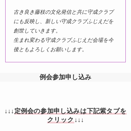
古き良き藤枝の⽂化発信と共に守成クラブ
にも反映し
、
新しい守成クラブふじえだを
創世していきます
。
⽣まれ変わる守成クラブふじえだ会場を今
後ともよろしくお願いします
。
例会参加申し込み
↓↓↓
定例会の参加申し込みは下記紫タブを
クリック
↓↓↓