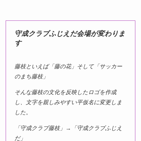
守成クラブ
ふじえだ会場
が変わりま
す
藤枝といえば「藤の花」そして「サッカー
のまち藤枝」
そんな藤枝の⽂化を反映したロゴを作成
し、⽂字を親しみやすい平仮名に変更しま
した
。
「守成クラブ藤枝」→
「
守成クラブ
ふじえ
だ」