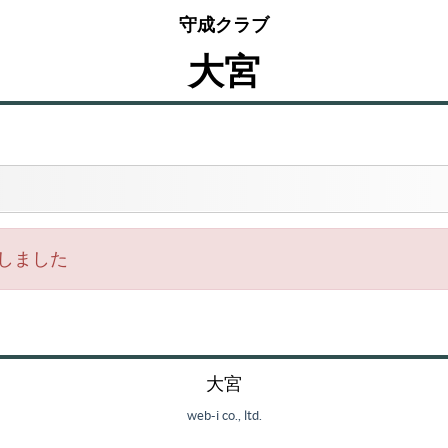
守成クラブ
大宮
しました
大宮
web-i co., ltd.