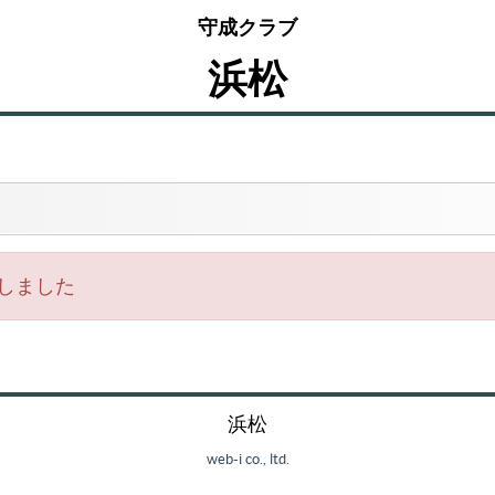
守成クラブ
浜松
しました
浜松
web-i co., ltd.