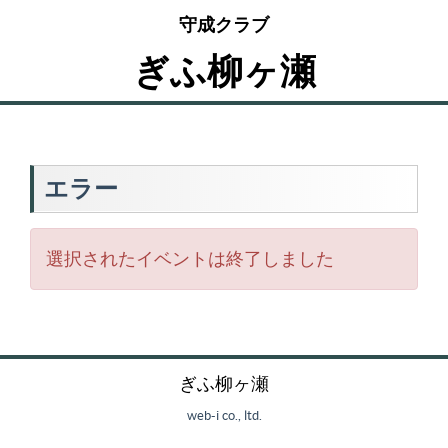
守成クラブ
ぎふ柳ヶ瀬
エラー
選択されたイベントは終了しました
ぎふ柳ヶ瀬
web-i co., ltd.